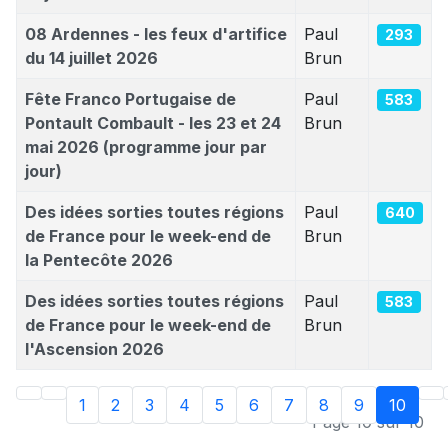
08 Ardennes - les feux d'artifice
Paul
293
du 14 juillet 2026
Brun
Fête Franco Portugaise de
Paul
583
Pontault Combault - les 23 et 24
Brun
mai 2026 (programme jour par
jour)
Des idées sorties toutes régions
Paul
640
de France pour le week-end de
Brun
la Pentecôte 2026
Des idées sorties toutes régions
Paul
583
de France pour le week-end de
Brun
l'Ascension 2026
1
2
3
4
5
6
7
8
9
10
Page 10 sur 10